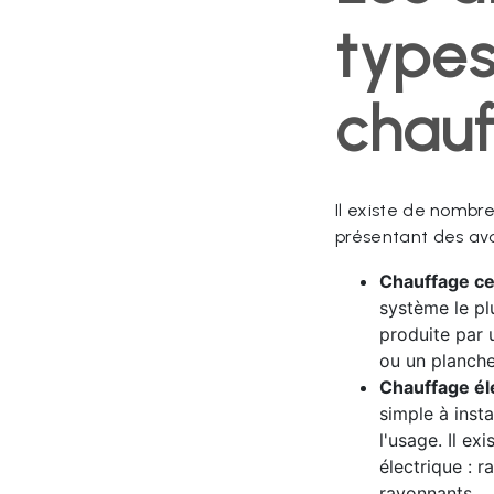
type
chau
Il existe de nomb
présentant des ava
Chauffage cen
système le plu
produite par 
ou un planche
Chauffage éle
simple à inst
l'usage. Il ex
électrique : 
rayonnants...