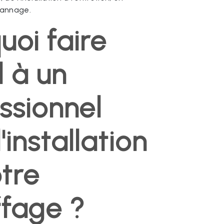
pannage.
uoi faire
 à un
ssionnel
'installation
tre
fage ?