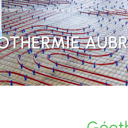
Climatisation
Plomberie et Sanitaires
Energies 
OTHERMIE AUBR
Géot