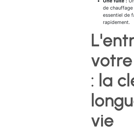
Une fuite :
Un
de chauffage 
essentiel de f
rapidement.
L'ent
votre
: la c
longu
vie