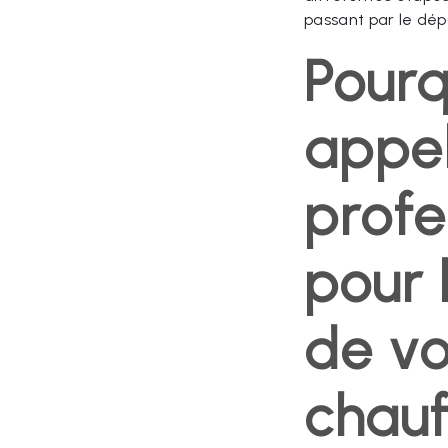
passant par le dé
Pourq
appel
profe
pour l
de vo
chauf