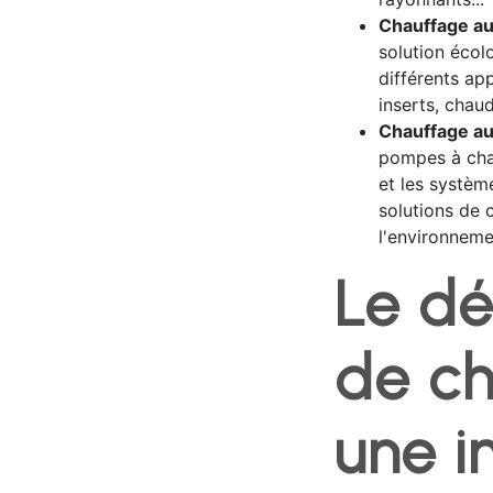
Chauffage au 
solution écol
différents ap
inserts, chaud
Chauffage au
pompes à chal
et les systèm
solutions de 
l'environneme
Le d
de ch
une i