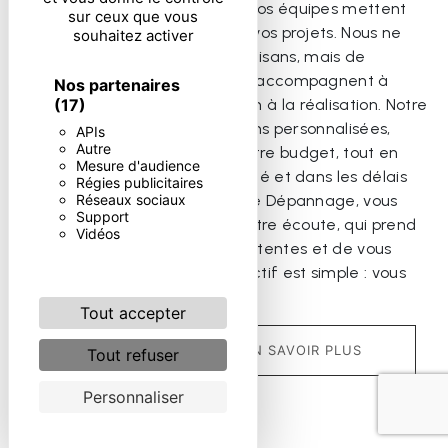
d'expérience dans le secteur, nos équipes mettent
sur ceux que vous
leur savoir-faire au service de vos projets. Nous ne
souhaitez activer
sommes pas seulement des artisans, mais de
véritables partenaires qui vous accompagnent à
Nos partenaires
(17)
chaque étape, de la conception à la réalisation. Notre
priorité ? Vous offrir des solutions personnalisées,
APIs
Autre
adaptées à vos besoins et à votre budget, tout en
Mesure d'audience
garantissant un travail de qualité et dans les délais
Régies publicitaires
Réseaux sociaux
impartis. En choisissant Centrale Dépannage, vous
Support
faites le choix d'un artisan à votre écoute, qui prend
Vidéos
le temps de comprendre vos attentes et de vous
conseiller au mieux. Notre objectif est simple : vous
offrir entière satisfaction.
Tout accepter
EN SAVOIR PLUS
Tout refuser
Personnaliser