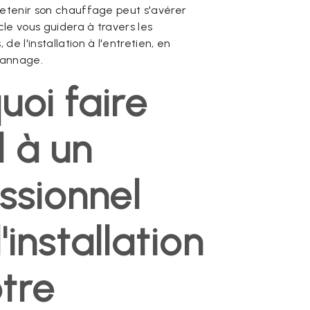
tretenir son chauffage peut s'avérer
cle vous guidera à travers les
de l'installation à l'entretien, en
pannage.
uoi faire
 à un
ssionnel
'installation
tre