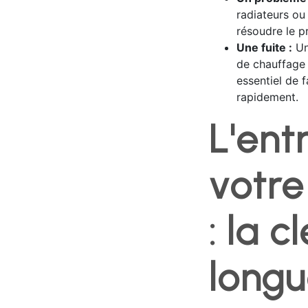
radiateurs ou
résoudre le p
Une fuite :
Un
de chauffage 
essentiel de f
rapidement.
L'ent
votre
: la c
longu