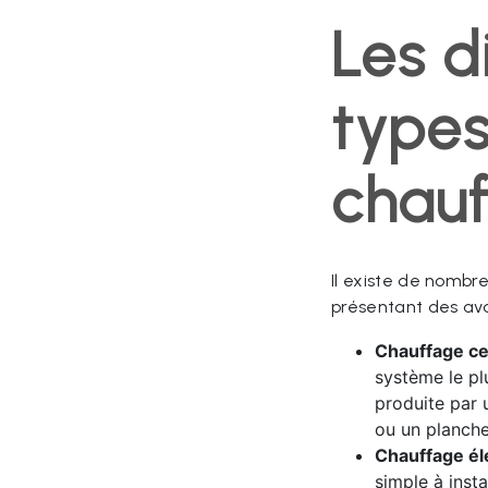
Les d
type
chau
Il existe de nomb
présentant des ava
Chauffage cen
système le plu
produite par 
ou un planche
Chauffage éle
simple à inst