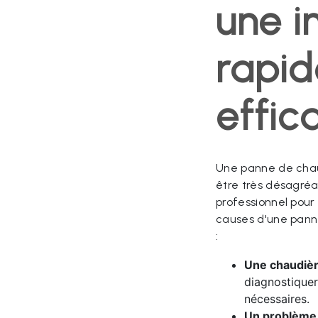
une i
rapid
effic
Une panne de chau
être très désagréab
professionnel pour
causes d'une pann
:
Une chaudièr
diagnostiquer
nécessaires.
Un problème d