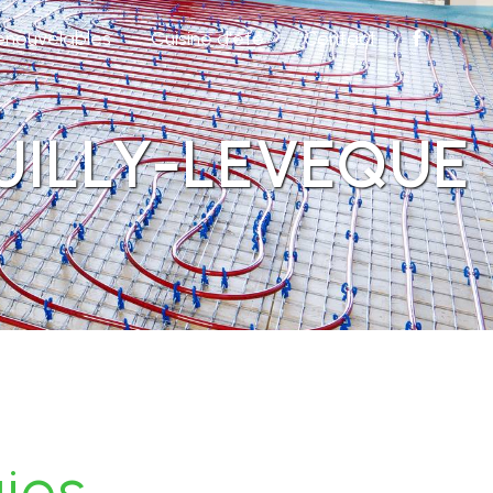
renouvelables
Cuisine d'été
Contact
UILLY-LEVEQUE
ies