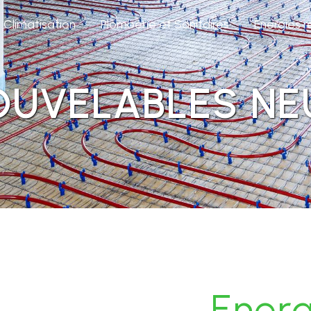
Climatisation
Plomberie et Sanitaires
Energies 
OUVELABLES NE
Energ