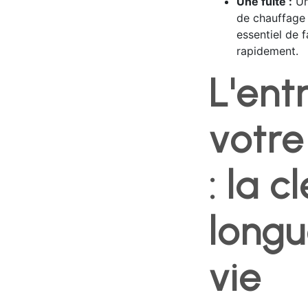
Une fuite :
Un
de chauffage 
essentiel de f
rapidement.
L'ent
votre
: la c
longu
vie