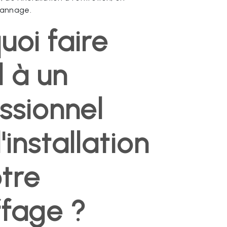
pannage.
uoi faire
 à un
ssionnel
'installation
tre
fage ?