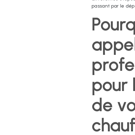
passant par le dé
Pourq
appel
profe
pour l
de vo
chauf