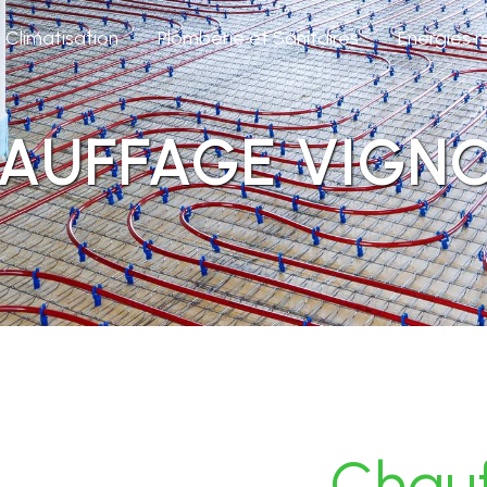
Climatisation
Plomberie et Sanitaires
Energies 
AUFFAGE VIGN
Chau