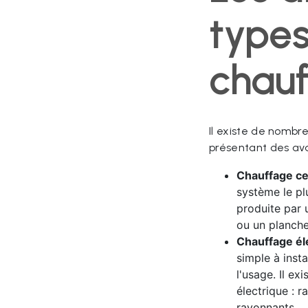
type
chau
Il existe de nomb
présentant des ava
Chauffage cen
système le plu
produite par 
ou un planche
Chauffage éle
simple à inst
l'usage. Il ex
électrique : 
rayonnants...